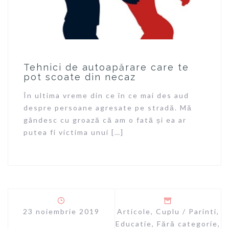
Tehnici de autoapărare care te
pot scoate din necaz
În ultima vreme din ce în ce mai des aud
despre persoane agresate pe stradă. Mă
gândesc cu groază că am o fată și ea ar
putea fi victima unui […]
23 noiembrie 2019
Articole
,
Cuplu / Parinti
,
Educatie
,
Fără categorie
,