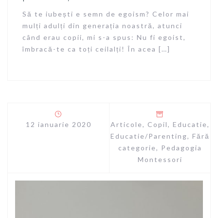
Să te iubești e semn de egoism? Celor mai
mulți adulți din generația noastră, atunci
când erau copii, mi s-a spus: Nu fi egoist,
îmbracă-te ca toți ceilalți! În acea […]
12 ianuarie 2020
Articole
,
Copil
,
Educatie
,
Educatie/Parenting
,
Fără
categorie
,
Pedagogia
Montessori