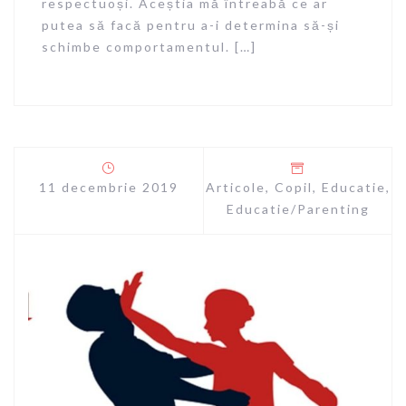
respectuoși. Aceștia mă întreabă ce ar
putea să facă pentru a-i determina să-și
schimbe comportamentul. […]
11 decembrie 2019
Articole
,
Copil
,
Educatie
,
Educatie/Parenting