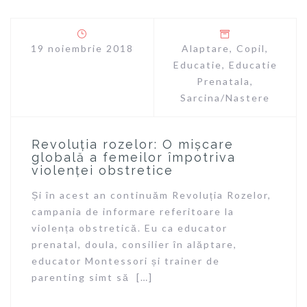
19 noiembrie 2018
Alaptare
,
Copil
,
Educatie
,
Educatie
Prenatala
,
Sarcina/Nastere
Revoluția rozelor: O mișcare
globală a femeilor împotriva
violenței obstretice
Și în acest an continuăm Revoluția Rozelor,
campania de informare referitoare la
violența obstretică. Eu ca educator
prenatal, doula, consilier în alăptare,
educator Montessori și trainer de
parenting simt să […]