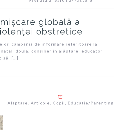
Prenatala
,
Sarcina/Nastere
 mișcare globală a
iolenței obstretice
elor, campania de informare referitoare la
natal, doula, consilier în alăptare, educator
t să […]
Alaptare
,
Articole
,
Copil
,
Educatie/Parenting