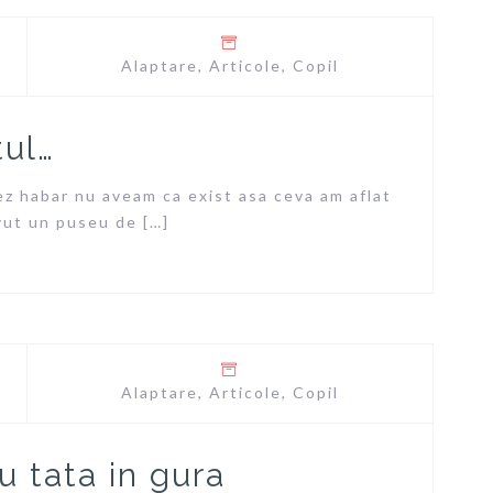
Alaptare
,
Articole
,
Copil
tul…
z habar nu aveam ca exist asa ceva am aflat
avut un puseu de […]
Alaptare
,
Articole
,
Copil
 tata in gura