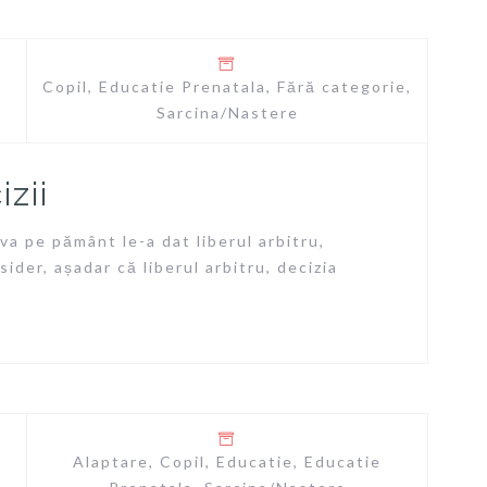
Copil
,
Educatie Prenatala
,
Fără categorie
,
Sarcina/Nastere
zii
a pe pământ le-a dat liberul arbitru,
ider, așadar că liberul arbitru, decizia
Alaptare
,
Copil
,
Educatie
,
Educatie