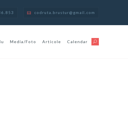
86.853
codruta.brustur@gmail.com
iu
Media/Foto
Articole
Calendar