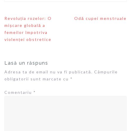
Revoluția rozelor: O
Odă cupei menstruale
N
mișcare globală a
a
femeilor împotriva
v
violenței obstretice
i
g
a
r
e
Lasă un răspuns
î
Adresa ta de email nu va fi publicată.
Câmpurile
n
a
obligatorii sunt marcate cu
*
r
t
Comentariu
*
i
c
o
l
e