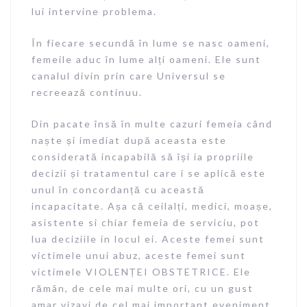
lui intervine problema.
În fiecare secundă în lume se nasc oameni,
femeile aduc în lume alți oameni. Ele sunt
canalul divin prin care Universul se
recreează continuu.
Din pacate însă în multe cazuri femeia când
naște și imediat după aceasta este
considerată incapabilă să își ia propriile
decizii și tratamentul care i se aplică este
unul în concordanță cu această
incapacitate. Așa că ceilalți, medici, moașe,
asistente si chiar femeia de serviciu, pot
lua deciziile in locul ei. Aceste femei sunt
victimele unui abuz, aceste femei sunt
victimele VIOLENȚEI OBSTETRICE. Ele
rămân, de cele mai multe ori, cu un gust
amar vizavi de cel mai important eveniment