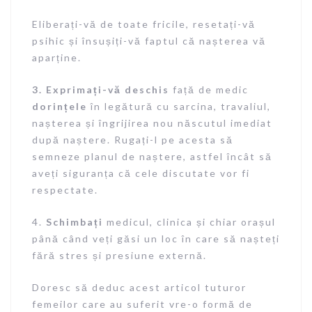
Eliberați-vă de toate fricile, resetați-vă
psihic și însușiți-vă faptul că nașterea vă
aparține.
3. Exprimați-vă deschis
față de medic
dorințele
în legătură cu sarcina, travaliul,
nașterea și îngrijirea nou născutul imediat
după naștere. Rugați-l pe acesta să
semneze planul de naștere, astfel încât să
aveți siguranța că cele discutate vor fi
respectate.
4.
Schimbați
medicul, clinica și chiar orașul
până când veți găsi un loc în care să nașteți
fără stres și presiune externă.
Doresc să deduc acest articol tuturor
femeilor care au suferit vre-o formă de