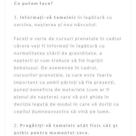
Ce putem face?
1.
Informați-vă temeinic
în legătură cu
sarcina, nașterea și nou născutul.
Faceți o serie de cursuri prenatale în cadrul
cărora veți fi informați în legătură cu
normalitatea stării de graviditate, a
nașterii și cum trebuie să fie îngrijit
bebelușul. De asemenea în cadrul,
cursurilor prenatale, la care este foarte
important ca ambii părinți să fie prezenți,
puteți beneficia de materiale (cum ar fi
planul de naștere) care vă pot ghida în
decizia legată de modul în care vă doriți ca
copilul dumneavoastra să vină pe lume.
2.
Pregătiți-vă temeinic atât fizic cât și
psihic pentru momentul zero.