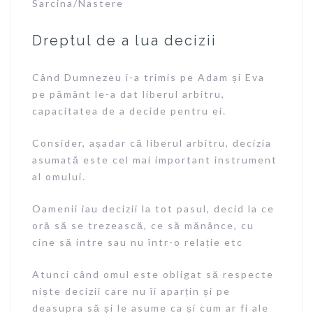
Sarcina/Nastere
Dreptul de a lua decizii
Când Dumnezeu i-a trimis pe Adam și Eva
pe pământ le-a dat liberul arbitru,
capacitatea de a decide pentru ei.
Consider, așadar că liberul arbitru, decizia
asumată este cel mai important instrument
al omului.
Oamenii iau decizii la tot pasul, decid la ce
oră să se trezească, ce să mănânce, cu
cine să intre sau nu într-o relație etc
Atunci când omul este obligat să respecte
niște decizii care nu îi aparțin și pe
deasupra să și le asume ca și cum ar fi ale