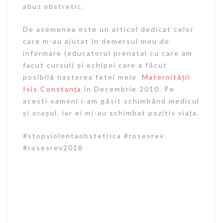
abuz obstretic.
De asemenea este un articol dedicat celor
care m-au ajutat în demersul meu de
informare (educatorul prenatal cu care am
facut cursul) și echipei care a făcut
posibilă nașterea fetei mele
Maternității
Isis Constanța
în Decembrie 2010. Pe
acesti oameni i-am găsit schimbând medicul
și orașul, iar ei mi-au schimbat pozitiv viața.
#stopviolentaobstetrica #rosesrev
#rosesrev2018