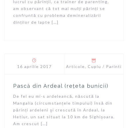
lucrul cu părinții, ca trainer de parenting,
am observant că tot mai mulți părinți se
confruntă cu problema demineralizării
dinților de lapte […]
16 aprilie 2017
Articole
,
Cuplu / Parinti
Pască din Ardeal (rețeta bunicii)
De fel eu mi-s ardeleancă, născută la
Mangalia (circumstanțele timpului) însă din
părinți ardeleni şi crescută în Ardeal, la
Hetiur, un sat situat la 10 km de Sighișoara.
Am crescut […]