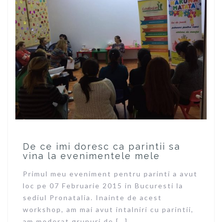
De ce imi doresc ca parintii sa
vina la evenimentele mele
Primul meu eveniment pentru parinti a avut
loc pe 07 Februarie 2015 in Bucuresti la
sediul Pronatalia. Inainte de acest
workshop, am mai avut intalniri cu parintii,
am moderat grupuri de […]